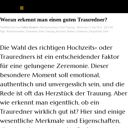
Direkt zum Seiteninhalt
Menü überspringen
Woran erkennt man einen guten Trauredner?
Veröffentlicht von
Volker Dymel
in
Hochzeitsredner, Freie Trauung
· Mittwoch 11 Sep 2024 ·
4:00
Tags:
Hochzeitsredner
,
Trauredner
,
Freie
,
Trauung
,
Hochzeit
,
Redner
,
Zeremonie
,
Ehegelübde
,
Feier
Die Wahl des richtigen Hochzeits- oder
Trauredners ist ein entscheidender Faktor
für eine gelungene Zeremonie. Dieser
besondere Moment soll emotional,
authentisch und unvergesslich sein, und die
Rede ist oft das Herzstück der Trauung. Aber
wie erkennt man eigentlich, ob ein
Trauredner wirklich gut ist? Hier sind einige
wesentliche Merkmale und Eigenschaften,